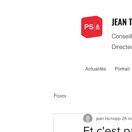
JEAN 
Conseill
Directe
Actualités
Portrait
Posts
jean.tschopp
28 no
Et c'est pa