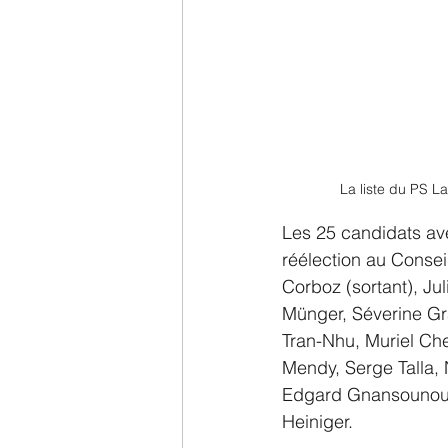
La liste du PS L
Les 25 candidats av
réélection au Conseil
Corboz (sortant), Ju
Münger, Séverine Gra
Tran-Nhu, Muriel Ch
Mendy, Serge Talla, 
Edgard Gnansounou,
Heiniger.