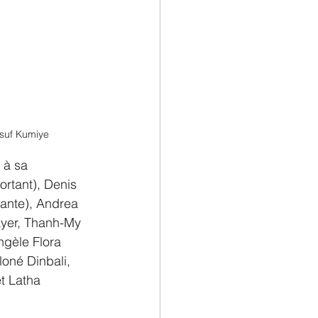
usuf Kumiye
 à sa 
ortant), Denis 
tante), Andrea 
ayer, Thanh-My 
gèle Flora 
loné Dinbali, 
t Latha 