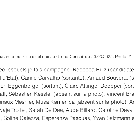
ausanne pour les élections au Grand Conseil du 20.03.2022. Photo: Y
ec lesquels je fais campagne: Rebecca Ruiz (candidate
 d'Etat), Carine Carvalho (sortante), Arnaud Bouverat (s
lien Eggenberger (sortant), Claire Attinger Doepper (sor
ff, Sébastien Kessler (absent sur la photo), Vincent Br
enaux Mesnier, Musa Kamenica (absent sur la photo), An
Naja Trottet, Sarah De Dea, Aude Billard, Caroline Deval
 Soline Caiazza, Esperenza Pascuas, Yvan Salzmann e