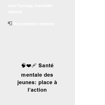
Jean Tschopp, Conseiller
national
📮
Vos questions / réactions
🧠❤️‍🩹 Santé
mentale des
jeunes: place à
l'action