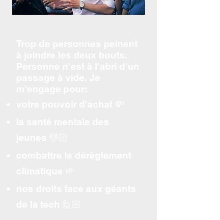
Trop de personnes peinent
à joindre les deux bouts.
Personne n'est à l'abri d'un
passage à vide. Je
m'engage pour:
votre pouvoir d'achat 💸
la santé mentale des
jeunes 💆🏻
​combattre le dérèglement
climatique 🌱
nos droits face aux géants
de la tech 🙋🏻