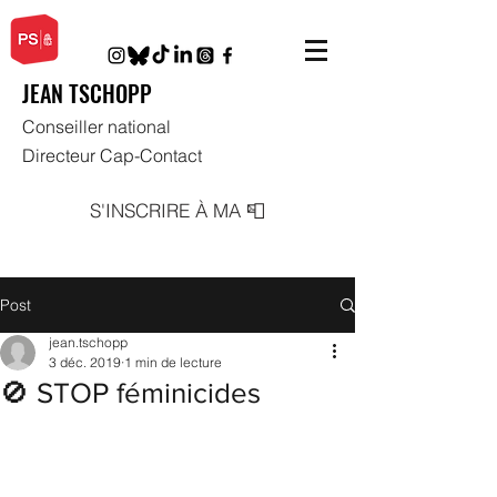
JEAN TSCHOPP
Conseiller national
Directeur Cap-Contact
S'INSCRIRE À MA 📮
Post
jean.tschopp
3 déc. 2019
1 min de lecture
🚫 STOP féminicides