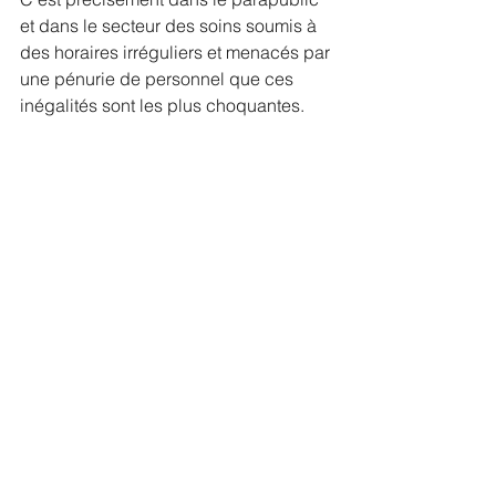
et dans le secteur des soins soumis à 
des horaires irréguliers et menacés par 
une pénurie de personnel que ces 
inégalités sont les plus choquantes. 
Sans aide du canton qui présente une 
situation financière confortable, la 
plupart des institutions du parapublic 
(subventionnées à 70% et représentant 
plus de 40 000 emplois) n’ont pas les 
moyens d’assurer une pleine 
indexation. Face aux défis du 
vieillissement de la population, des 
soins et de l’accompagnement aux 
personnes, il faudra nous montrer à la 
hauteur. Le gouvernement serait bien 
inspiré d’entendre ces préoccupations 
et d’ouvrir des négociations. 