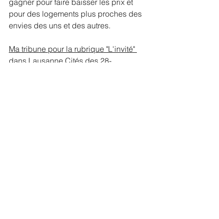
gagner pour faire baisser les prix et 
pour des logements plus proches des 
envies des uns et des autres.
Ma tribune pour la rubrique "L'invité" 
dans Lausanne Cités des 28-
29.06.2023 "Logement: place aux 
coopératives !"
Voir tout
Posts récents